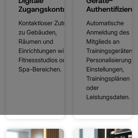
Digitale
Geräte-
Zugangskontrolle
Authentifizieru
Kontaktloser Zutritt
Automatische
zu Gebäuden,
Anmeldung des
Räumen und
Mitglieds an
Einrichtungen wie
Trainingsgeräten z
Fitnessstudios oder
Personalisierung v
Spa-Bereichen.
Einstellungen,
Trainingsplänen
oder
Leistungsdaten.