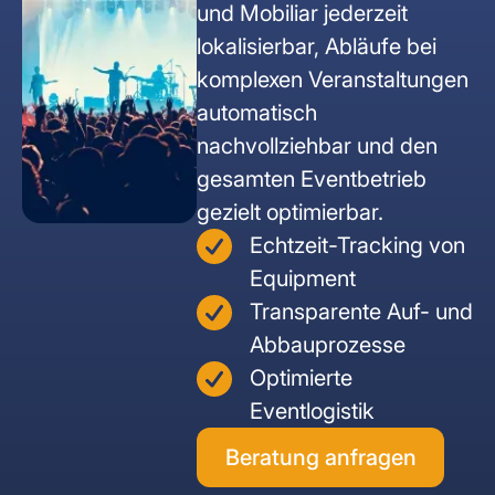
und Mobiliar jederzeit
RFID Tablets
DREHKREUZE
INDOOR SOLUTIONS
lokalisierbar, Abläufe bei
Unternehmenssicherheit
Healthcare & Labor
Bauwirtschaft
komplexen Veranstaltungen
Drehsperren
RFID Scanner
Indoor Tracker
EV-Charging
Events
automatisch
nachvollziehbar und den
Personenschleusen
People Tracker
gesamten Eventbetrieb
Schwingtüren
gezielt optimierbar.
SOFTWARE SOLUTIONS
Echtzeit-Tracking von
IoT Plattform
Mannshohe Drehkreuze
Equipment
Transparente Auf- und
ELEKT. SCHLIESSSYSTEME
Abbauprozesse
Optimierte
Spindschlösser
Eventlogistik
Beratung anfragen